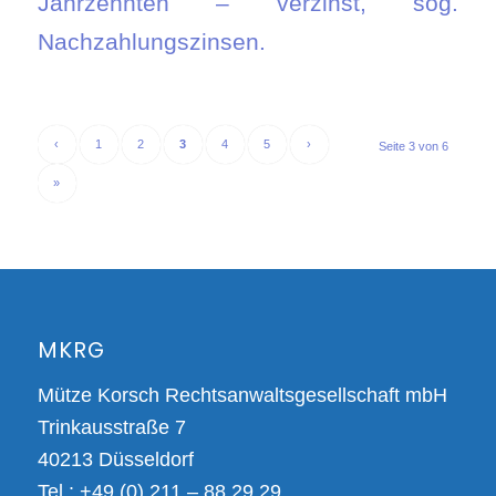
Jahrzehnten – verzinst, sog.
Nachzahlungszinsen.
‹
1
2
3
4
5
›
Seite 3 von 6
»
MKRG
Mütze Korsch Rechtsanwaltsgesellschaft mbH
Trinkausstraße 7
40213 Düsseldorf
Tel.: +49 (0) 211 – 88 29 29